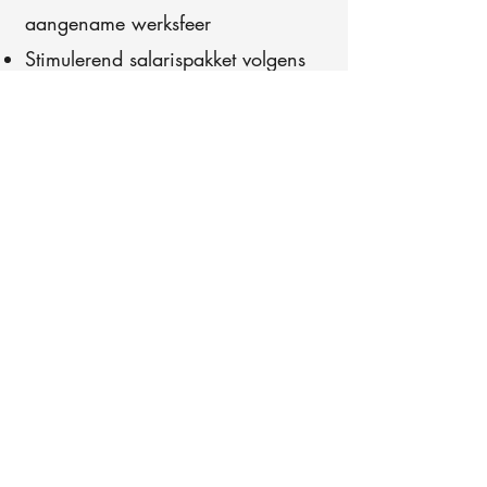
aangename werksfeer
Stimulerend salarispakket volgens
ervaring en inzet met extra legale
voordelen (maaltijdcheques, fiets,
hospitalisatieverzekering,…)
Voltijds 40 urenweek met glijdende
uren verlof vrij te kiezen
Afwisselend werk: geen dag is
hetzelfde
Mee groeien binnen een
toekomstgerichte onderneming