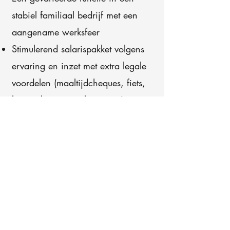
stabiel familiaal bedrijf met een
aangename werksfeer
Stimulerend salarispakket volgens
ervaring en inzet met extra legale
voordelen (maaltijdcheques, fiets,
hospitalisatieverzekering,…)
Voltijds 40 urenweek met glijdende
uren verlof vrij te kiezen
Afwisselend werk: geen dag is
hetzelfde
Werken in een team van
vakmensen die dezelfde passie
voor techniek delen