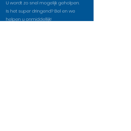
U wordt zo snel mogelijk geholpen.
Is het super dringend? Bel en we
helpen u onmiddellijk!
Adres:
Pluim 31,
8550 Zwevegem
info@remotech.be
+
32 56 42 00 21
+
32 478 67 37 32
(Pieter
Crommelinck)
+
32 471 35 85 83
(Sam Ysenbaert)