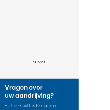
Onderwerp
Vul hier je bericht in
Submit
Vragen over
uw aandrijving?
Vul hiernaast het formulier in.