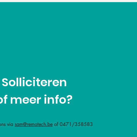
Solliciteren
of meer info?
ons via
sam@remotech.be
of 0471/358583