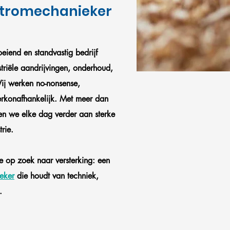
ktromechanieker
eiend en standvastig bedrijf
striële aandrijvingen, onderhoud,
 Wij werken no-nonsense,
erkonafhankelijk. Met meer dan
n we elke dag verder aan sterke
trie.
e op zoek naar versterking: een
eker
die houdt van techniek,
.